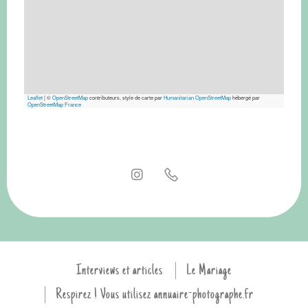
Leaflet
|
©
OpenStreetMap
contributeurs, style de carte par
Humanitarian OpenStreetMap
hébergé par
OpenStreetMap France
Interviews et articles
Le Mariage
Respirez ! Vous utilisez annuaire-photographe.fr