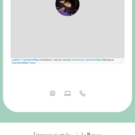
Leaflet
|
©
OpenStreetMap
contributeurs, style de carte par
Humanitarian OpenStreetMap
hébergé par
OpenStreetMap France