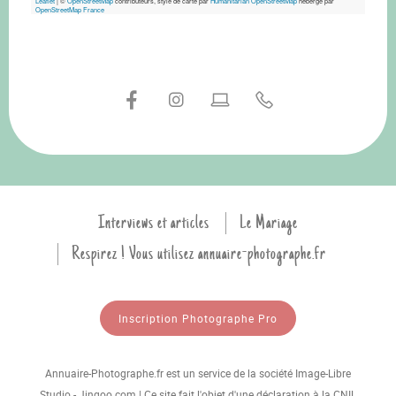
Leaflet
|
©
OpenStreetMap
contributeurs, style de carte par
Humanitarian OpenStreetMap
hébergé par
OpenStreetMap France
Interviews et articles
Le Mariage
Respirez ! Vous utilisez annuaire-photographe.fr
Inscription Photographe Pro
Annuaire-Photographe.fr est un service de la société Image-Libre
Studio - Jingoo.com | Ce site fait l'objet d'une déclaration à la CNIL