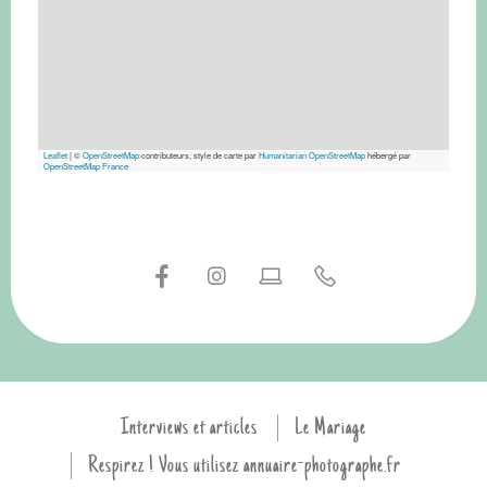
Leaflet
|
©
OpenStreetMap
contributeurs, style de carte par
Humanitarian OpenStreetMap
hébergé par
OpenStreetMap France
Interviews et articles
Le Mariage
Respirez ! Vous utilisez annuaire-photographe.fr