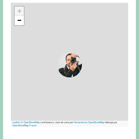
+
−
Leaflet
|
©
OpenStreetMap
contributeurs, style de carte par
Humanitarian OpenStreetMap
hébergé par
OpenStreetMap France