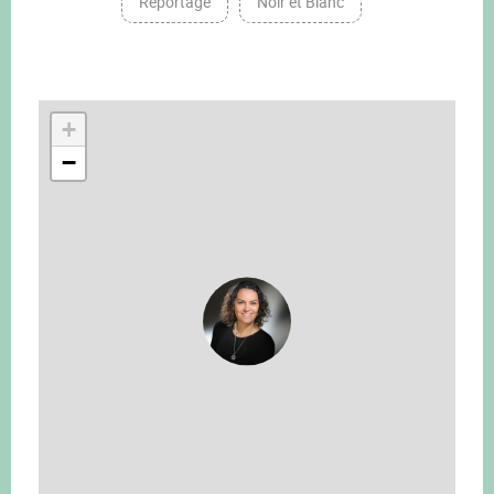
Reportage
Noir et Blanc
+
−