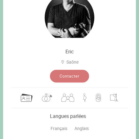
Eric
Saône
Contacter
Langues parlées
Français
Anglais