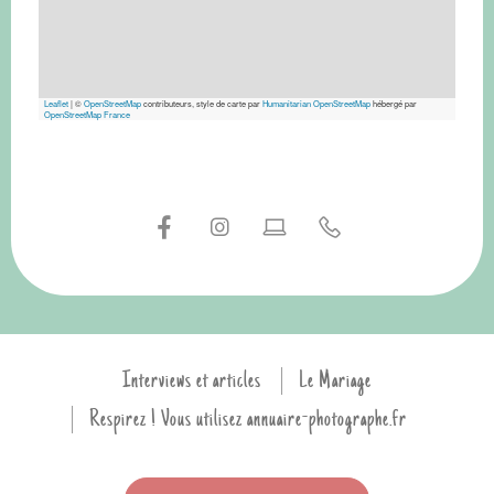
Leaflet
|
©
OpenStreetMap
contributeurs, style de carte par
Humanitarian OpenStreetMap
hébergé par
OpenStreetMap France
Interviews et articles
Le Mariage
Respirez ! Vous utilisez annuaire-photographe.fr