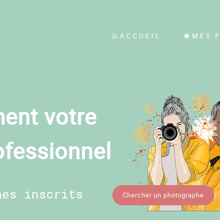
ACCUEIL
MES 
ent votre
ofessionnel
hes inscrits
Chercher un photographe