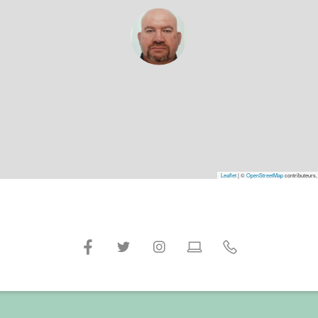
Leaflet
|
©
OpenStreetMap
contributeurs,