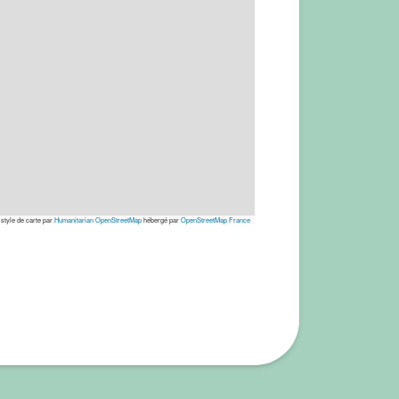
 style de carte par
Humanitarian OpenStreetMap
hébergé par
OpenStreetMap France