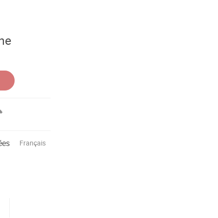
ne
ées
Français