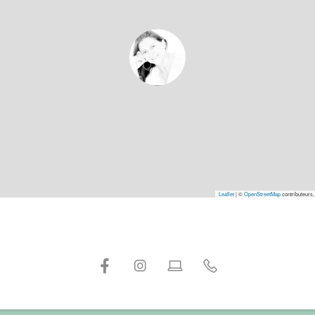
Leaflet
|
©
OpenStreetMap
contributeurs,