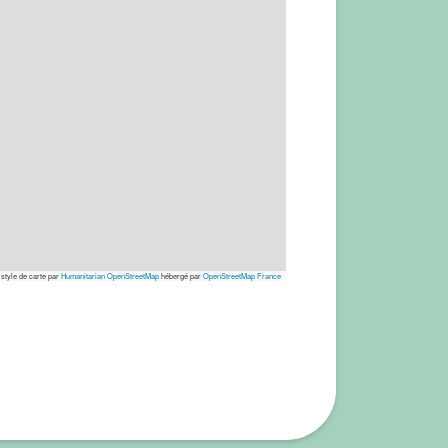
 style de carte par
Humanitarian OpenStreetMap
hébergé par
OpenStreetMap France