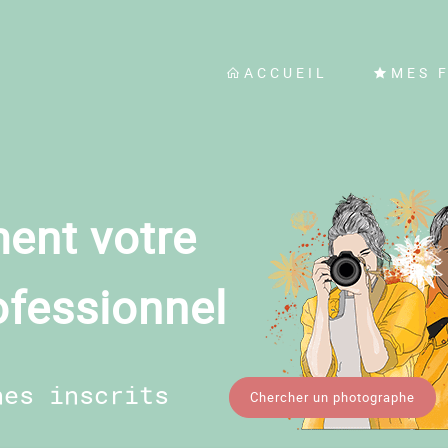
ACCUEIL
MES 
ent votre
ofessionnel
hes inscrits
Chercher un photographe