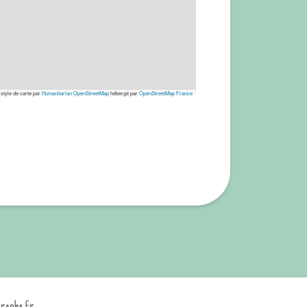
 style de carte par
Humanitarian OpenStreetMap
hébergé par
OpenStreetMap France
graphe.fr