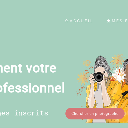
ACCUEIL
MES 
ent votre
ofessionnel
hes inscrits
Chercher un photographe