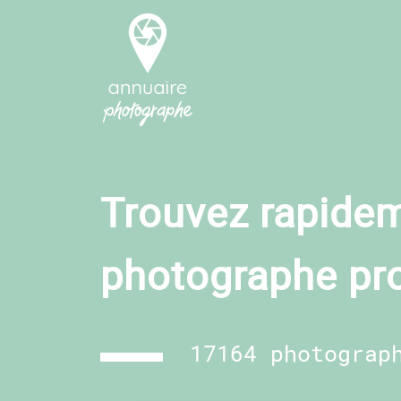
Trouvez rapidem
photographe pr
17164 photograp