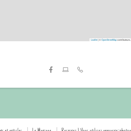
Leaflet
|
©
OpenStreetMap
contributeurs,
ws et articles
Le Mariage
Respirez ! Vous utilisez annuaire-photo