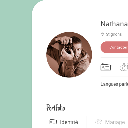
Nathana
St girons
Contacter
Langues parl
Portfolio
Identité
Mariage