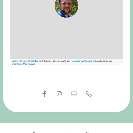
Leaflet
|
©
OpenStreetMap
contributeurs, style de carte par
Humanitarian OpenStreetMap
hébergé par
OpenStreetMap France