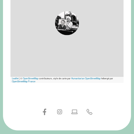
Leaflet
|
©
OpenStreetMap
contributeurs, style de carte par
Humanitarian OpenStreetMap
hébergé par
OpenStreetMap France