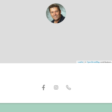
Leaflet
|
©
OpenStreetMap
contributeurs,