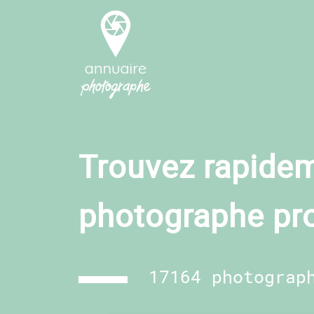
Trouvez rapidem
photographe pr
17164 photograp