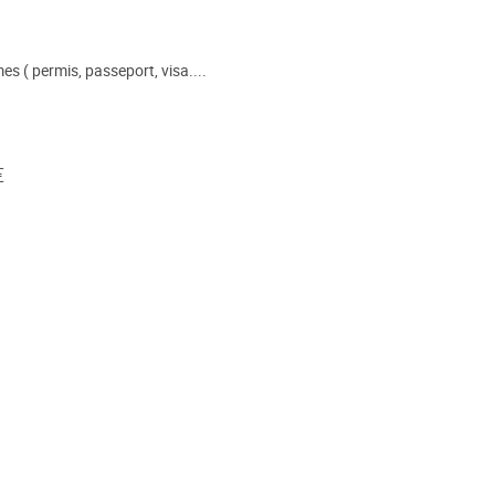
es ( permis, passeport, visa....
€