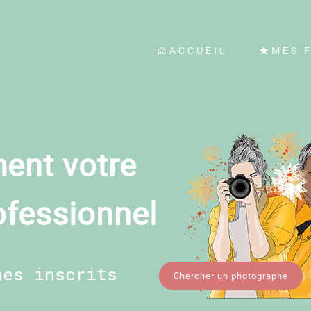
ACCUEIL
MES 
ent votre
ofessionnel
hes inscrits
Chercher un photographe