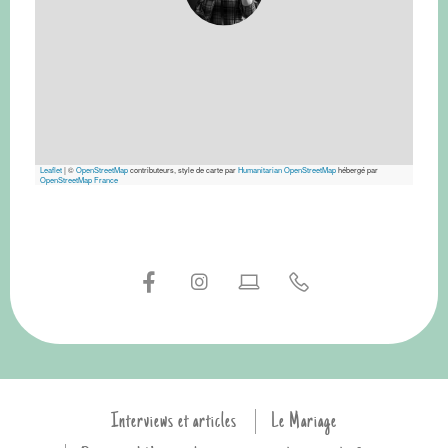
Leaflet
|
©
OpenStreetMap
contributeurs, style de carte par
Humanitarian OpenStreetMap
hébergé par
OpenStreetMap France
Interviews et articles
Le Mariage