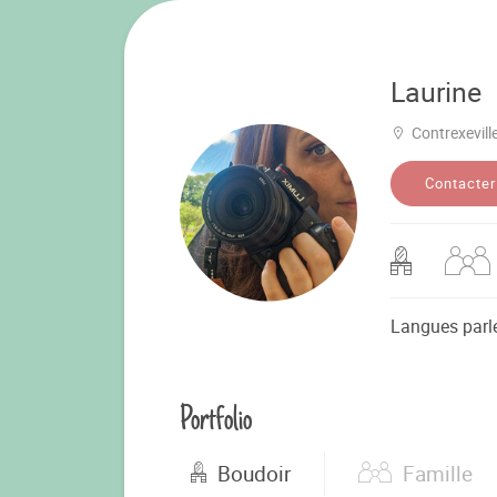
Laurine
Contrexevill
Contacter
Langues parl
Portfolio
Boudoir
Famille