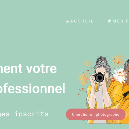
ACCUEIL
MES 
ent votre
ofessionnel
hes inscrits
Chercher un photographe