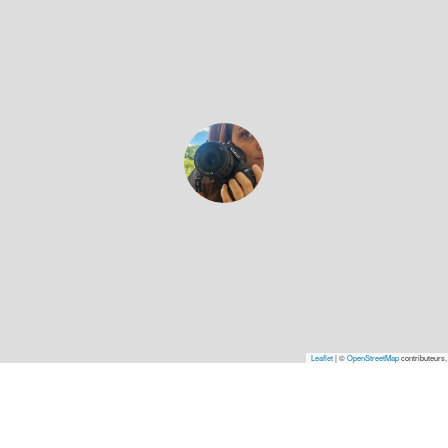
Leaflet
|
©
OpenStreetMap
contributeurs,