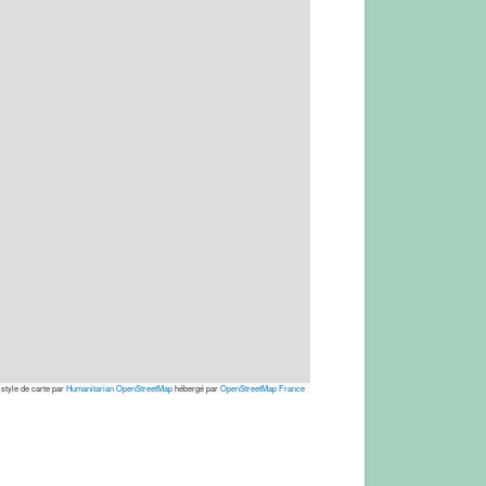
 style de carte par
Humanitarian OpenStreetMap
hébergé par
OpenStreetMap France