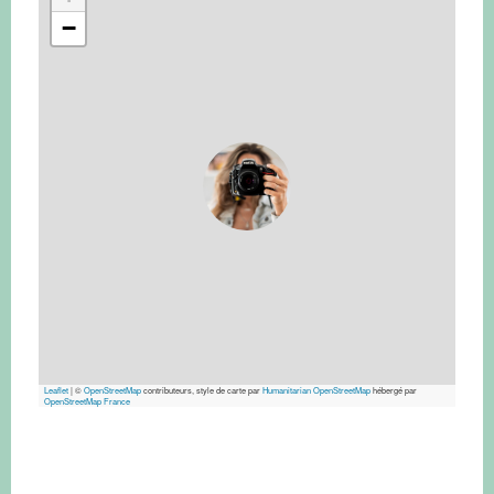
−
Leaflet
|
©
OpenStreetMap
contributeurs, style de carte par
Humanitarian OpenStreetMap
hébergé par
OpenStreetMap France