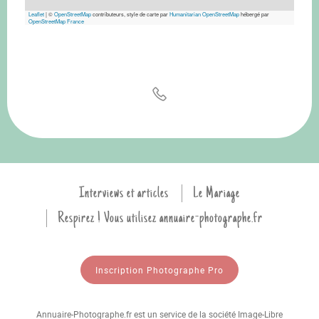
Leaflet
|
©
OpenStreetMap
contributeurs, style de carte par
Humanitarian OpenStreetMap
hébergé par
OpenStreetMap France
Interviews et articles
Le Mariage
Respirez ! Vous utilisez annuaire-photographe.fr
Inscription Photographe Pro
Annuaire-Photographe.fr est un service de la société Image-Libre