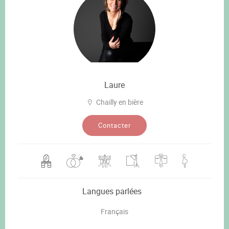
Laure
Chailly en bière
Contacter
Langues parlées
Français