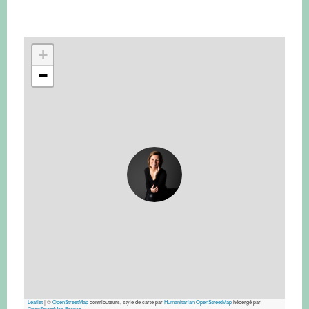
+
−
Leaflet
|
©
OpenStreetMap
contributeurs, style de carte par
Humanitarian OpenStreetMap
hébergé par
OpenStreetMap France