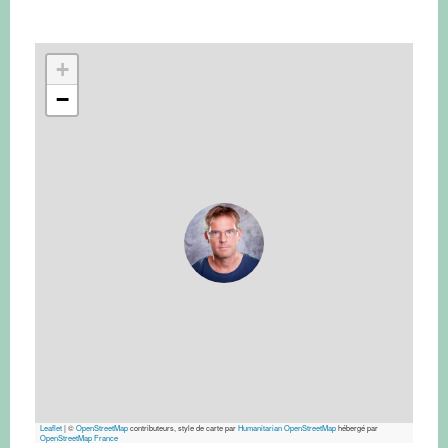
+
−
Leaflet
|
©
OpenStreetMap
contributeurs, style de carte par
Humanitarian OpenStreetMap
hébergé par
OpenStreetMap France