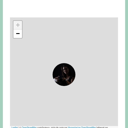
+
−
Leaflet
|
©
OpenStreetMap
contributeurs, style de carte par
Humanitarian OpenStreetMap
hébergé par