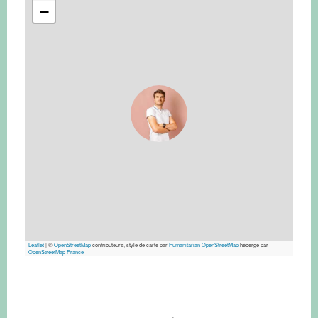
−
Leaflet
|
©
OpenStreetMap
contributeurs, style de carte par
Humanitarian OpenStreetMap
hébergé par
OpenStreetMap France