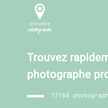
Trouvez rapidem
photographe pr
17164 photograp