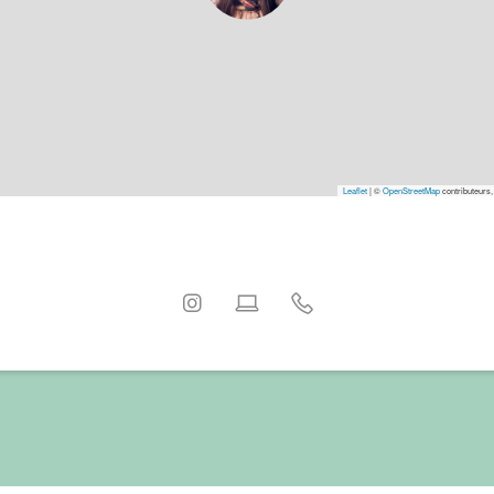
Leaflet
|
©
OpenStreetMap
contributeurs,