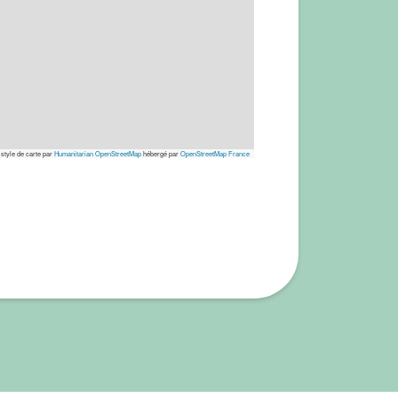
 style de carte par
Humanitarian OpenStreetMap
hébergé par
OpenStreetMap France