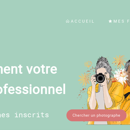
ACCUEIL
MES 
ent votre
ofessionnel
hes inscrits
Chercher un photographe