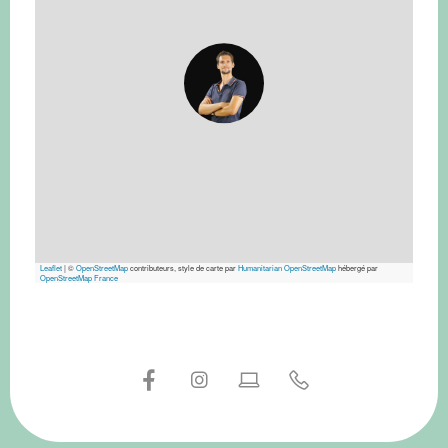
Leaflet
|
©
OpenStreetMap
contributeurs, style de carte par
Humanitarian OpenStreetMap
hébergé par
OpenStreetMap France