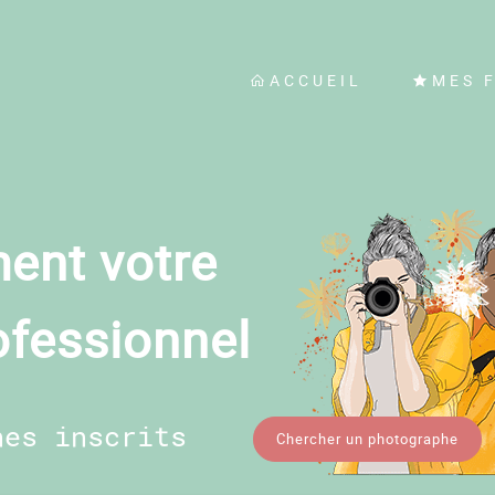
ACCUEIL
MES 
ent votre
ofessionnel
hes inscrits
Chercher un photographe