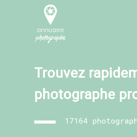
Trouvez rapidem
photographe pr
17164 photograp