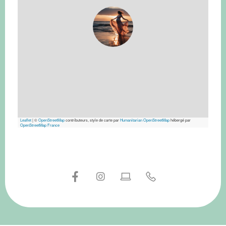
Leaflet
|
©
OpenStreetMap
contributeurs, style de carte par
Humanitarian OpenStreetMap
hébergé par
OpenStreetMap France