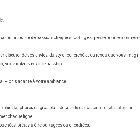
le.
erso ou un bolide de passion, chaque shooting est pensé pour le montrer 
 discuter de vos envies, du style recherché et du rendu que vous imagin
on, votre univers et votre passion.
ginal — on s’adapte à votre ambiance.
éhicule : phares en gros plan, détails de carrosserie, reflets, intérieur…
imer chaque ligne.
ouchées, prêtes à être partagées ou encadrées.