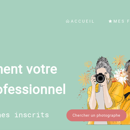
ACCUEIL
MES 
ent votre
ofessionnel
hes inscrits
Chercher un photographe