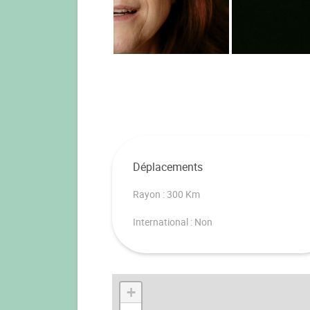
Déplacements
Rayon : 300 Km
International : Non
+