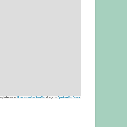
 style de carte par
Humanitarian OpenStreetMap
hébergé par
OpenStreetMap France