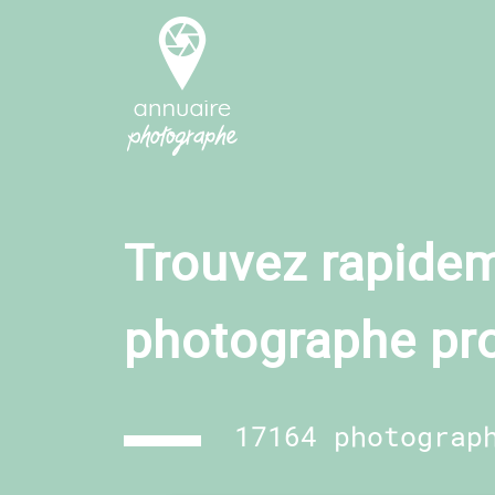
Trouvez rapidem
photographe pr
17164 photograp