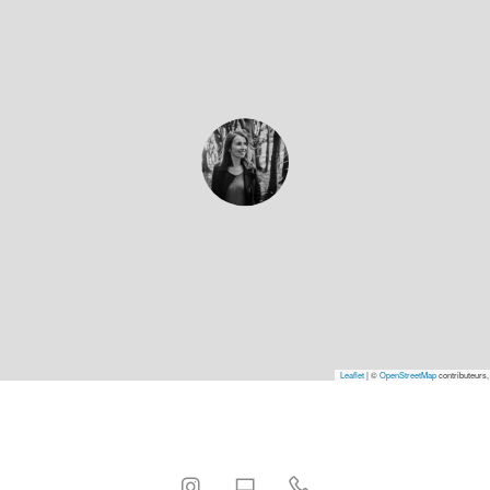
Leaflet
|
©
OpenStreetMap
contributeurs,