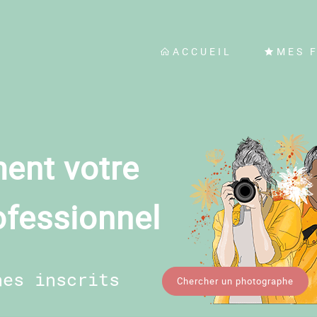
ACCUEIL
MES 
ent votre
ofessionnel
hes inscrits
Chercher un photographe