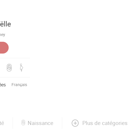
ëlle
ney
ées
Français
Plus de catégories
té
Naissance