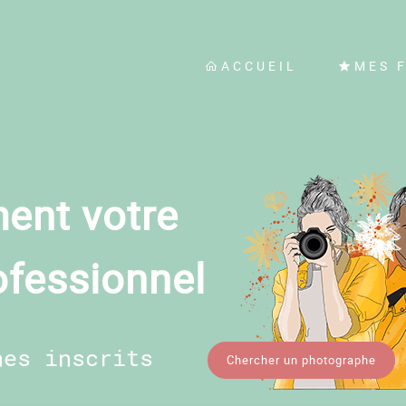
ACCUEIL
MES 
ent votre
ofessionnel
hes inscrits
Chercher un photographe