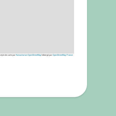
 style de carte par
Humanitarian OpenStreetMap
hébergé par
OpenStreetMap France