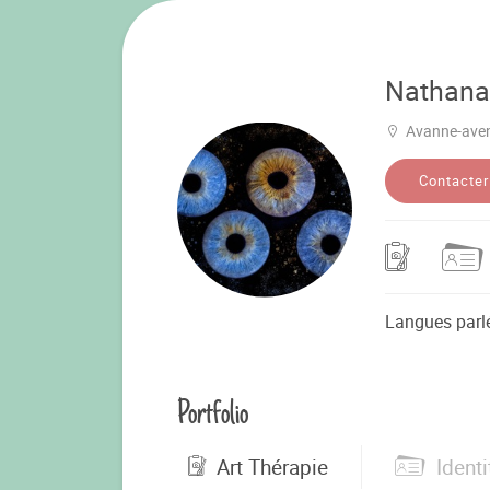
Nathana
Avanne-ave
Contacter
Langues parl
Portfolio
Art Thérapie
Identi