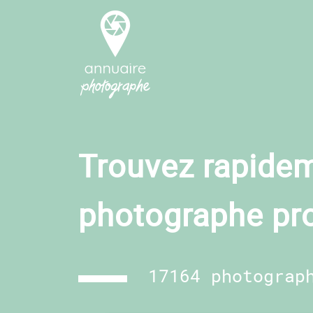
Trouvez rapidem
photographe pr
17164 photograp