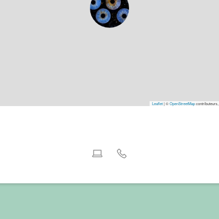
Leaflet
|
©
OpenStreetMap
contributeurs,