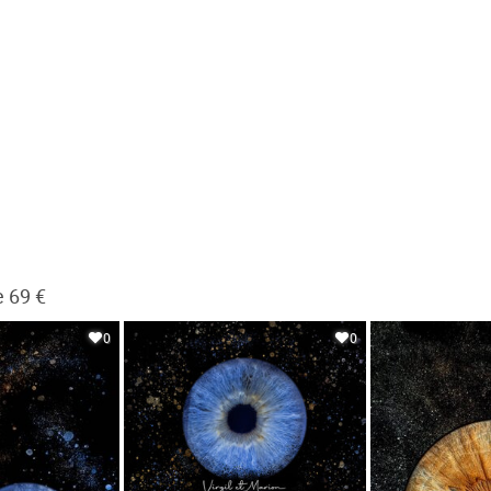
e 69 €
0
0