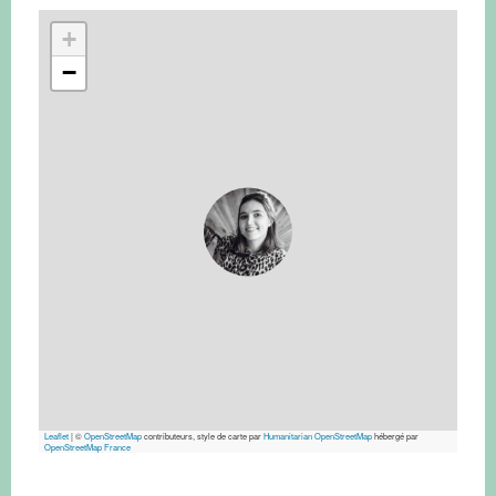
+
−
Leaflet
|
©
OpenStreetMap
contributeurs, style de carte par
Humanitarian OpenStreetMap
hébergé par
OpenStreetMap France