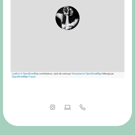
Leaflet
|
©
OpenStreetMap
contributeurs, style de carte par
Humanitarian OpenStreetMap
hébergé par
OpenStreetMap France