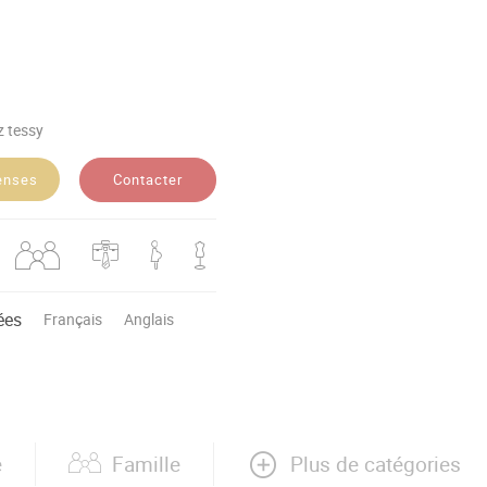
 tessy
Contacter
enses
ées
Français
Anglais
Plus de catégories
e
Famille