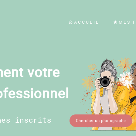
ACCUEIL
MES 
ent votre
ofessionnel
hes inscrits
Chercher un photographe