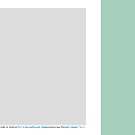
 style de carte par
Humanitarian OpenStreetMap
hébergé par
OpenStreetMap France