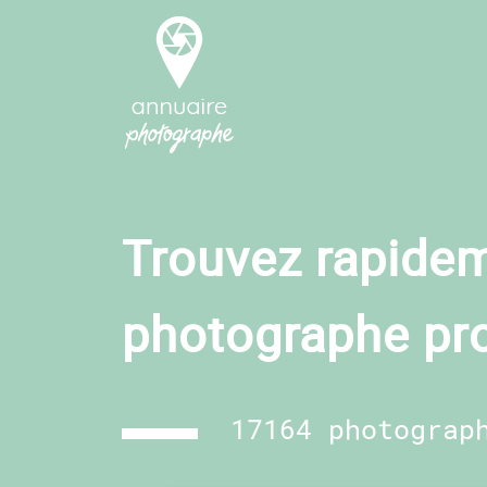
Trouvez rapidem
photographe pr
17164 photograp