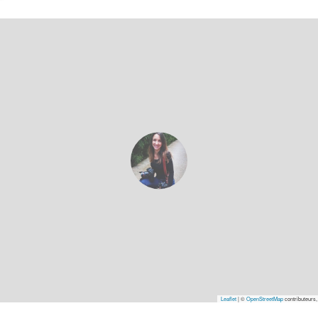
Leaflet
|
©
OpenStreetMap
contributeurs,