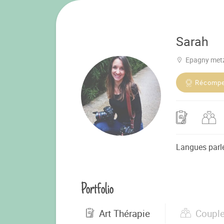
Sarah
Epagny metz
Récomp
Langues parl
Portfolio
Art Thérapie
Coupl