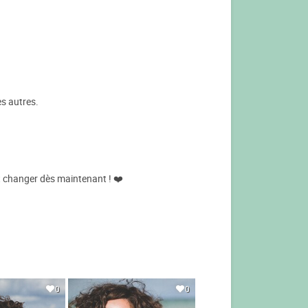
es autres.
ut changer dès maintenant ! ❤️
0
0