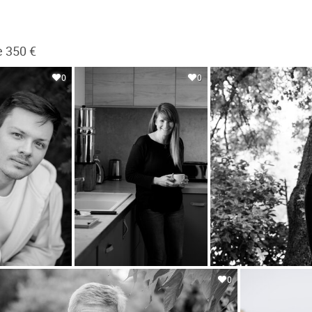
e 350 €
0
0
0