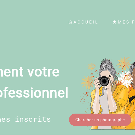
ACCUEIL
MES 
ent votre
ofessionnel
hes inscrits
Chercher un photographe