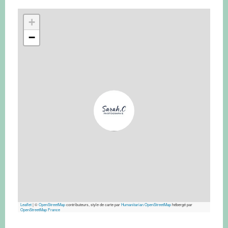
+
−
Leaflet
|
©
OpenStreetMap
contributeurs, style de carte par
Humanitarian OpenStreetMap
hébergé par
OpenStreetMap France