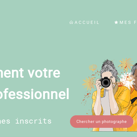
ACCUEIL
MES 
ent votre
ofessionnel
hes inscrits
Chercher un photographe