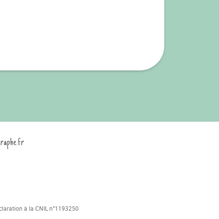
graphe.fr
déclaration à la CNIL n°1193250