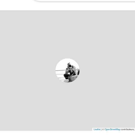
Leaflet
|
©
OpenStreetMap
contributeurs,