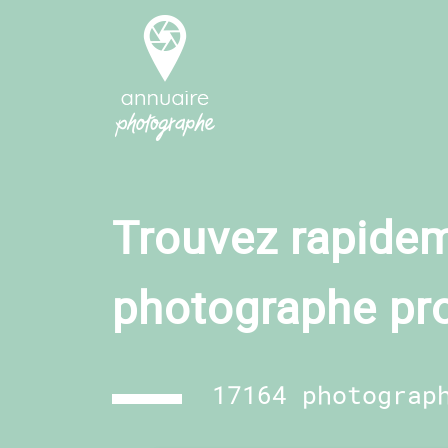
Trouvez rapidem
photographe pr
17164 photograp