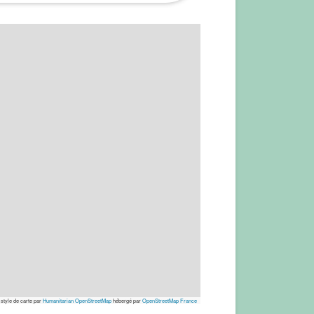
 style de carte par
Humanitarian OpenStreetMap
hébergé par
OpenStreetMap France