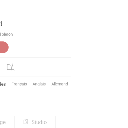
d
d oleron
ées
Français
Anglais
Allemand
age
Studio