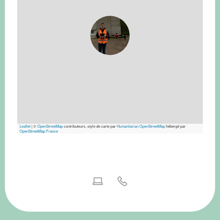
Leaflet
|
©
OpenStreetMap
contributeurs, style de carte par
Humanitarian OpenStreetMap
hébergé par
OpenStreetMap France