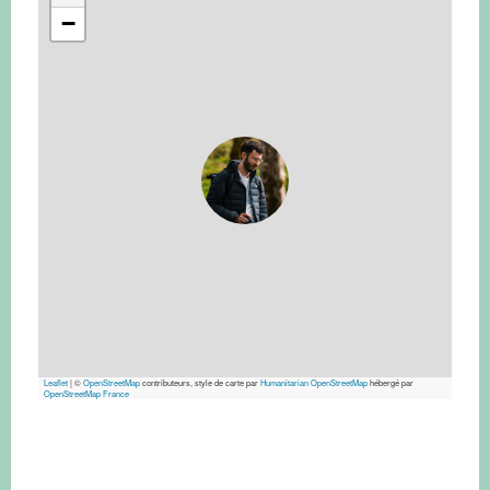
−
Leaflet
|
©
OpenStreetMap
contributeurs, style de carte par
Humanitarian OpenStreetMap
hébergé par
OpenStreetMap France