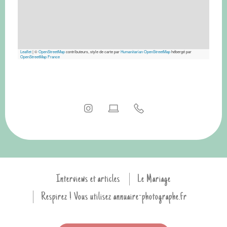
Leaflet
|
©
OpenStreetMap
contributeurs, style de carte par
Humanitarian OpenStreetMap
hébergé par
OpenStreetMap France
Interviews et articles
Le Mariage
Respirez ! Vous utilisez annuaire-photographe.fr