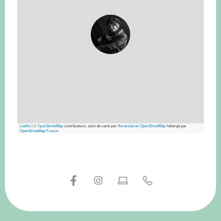
Leaflet
|
©
OpenStreetMap
contributeurs, style de carte par
Humanitarian OpenStreetMap
hébergé par
OpenStreetMap France