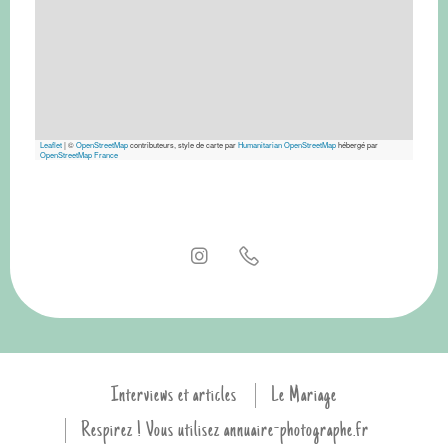
Leaflet
|
©
OpenStreetMap
contributeurs, style de carte par
Humanitarian OpenStreetMap
hébergé par
OpenStreetMap France
Interviews et articles
Le Mariage
Respirez ! Vous utilisez annuaire-photographe.fr