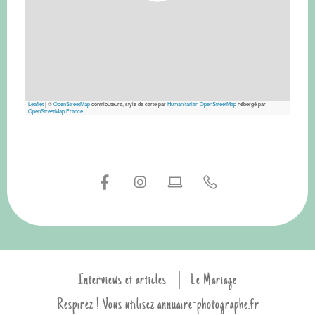
Leaflet
|
©
OpenStreetMap
contributeurs, style de carte par
Humanitarian OpenStreetMap
hébergé par
OpenStreetMap France
Interviews et articles
Le Mariage
Respirez ! Vous utilisez annuaire-photographe.fr