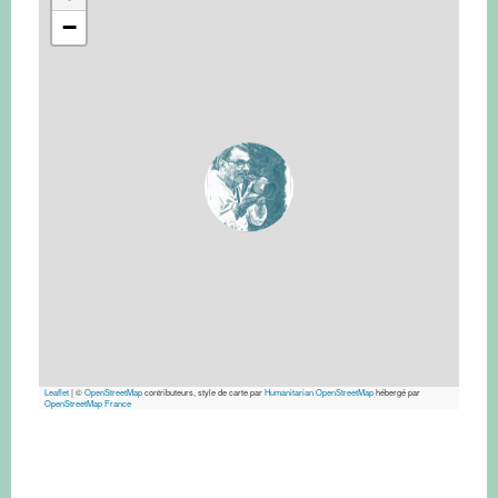
−
Leaflet
|
©
OpenStreetMap
contributeurs, style de carte par
Humanitarian OpenStreetMap
hébergé par
OpenStreetMap France