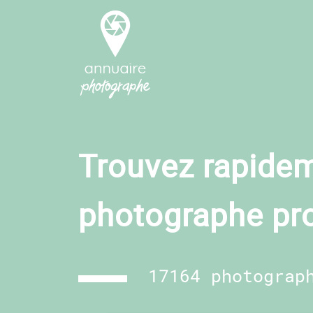
Trouvez rapidem
photographe pr
17164 photograp