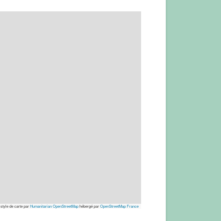
 style de carte par
Humanitarian OpenStreetMap
hébergé par
OpenStreetMap France