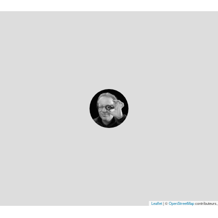
Leaflet
|
©
OpenStreetMap
contributeurs,