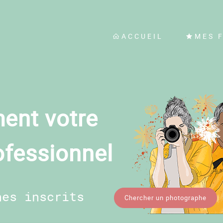
ACCUEIL
MES 
ent votre
ofessionnel
hes inscrits
Chercher un photographe