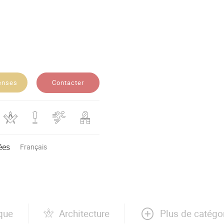
Contacter
enses
ées
Français
Plus de catégo
ique
Architecture