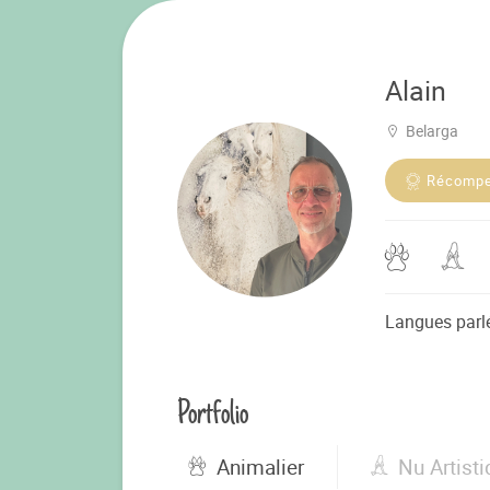
Alain
Belarga
Récomp
Langues parl
Portfolio
Animalier
Nu Artist