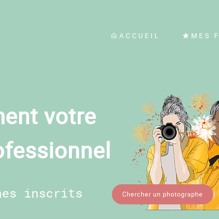
ACCUEIL
MES 
ent votre
ofessionnel
hes inscrits
Chercher un photographe