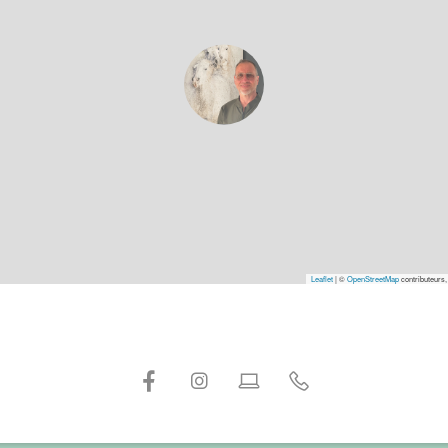
Leaflet
|
©
OpenStreetMap
contributeurs,