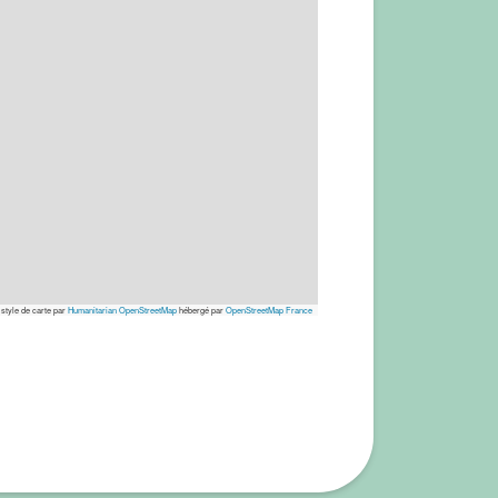
 style de carte par
Humanitarian OpenStreetMap
hébergé par
OpenStreetMap France