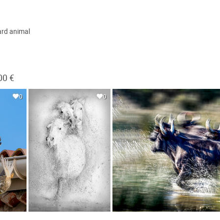
gard animal
00 €
0
0