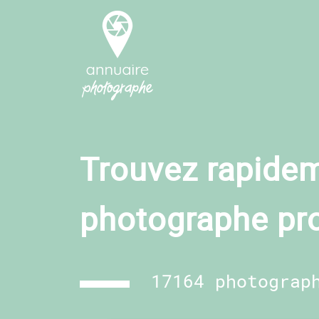
Trouvez rapidem
photographe pr
17164 photograp