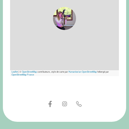
Leaflet
|
©
OpenStreetMap
contributeurs, style de carte par
Humanitarian OpenStreetMap
hébergé par
OpenStreetMap France