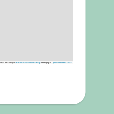
 style de carte par
Humanitarian OpenStreetMap
hébergé par
OpenStreetMap France