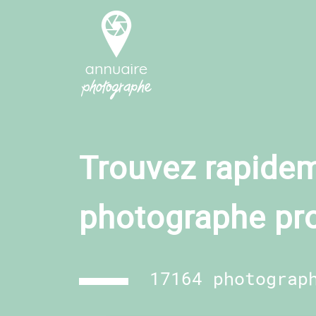
Trouvez rapidem
photographe pr
17164 photograp