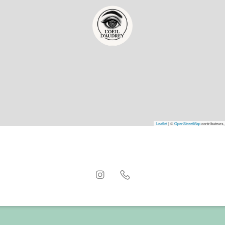
Leaflet
|
©
OpenStreetMap
contributeurs,