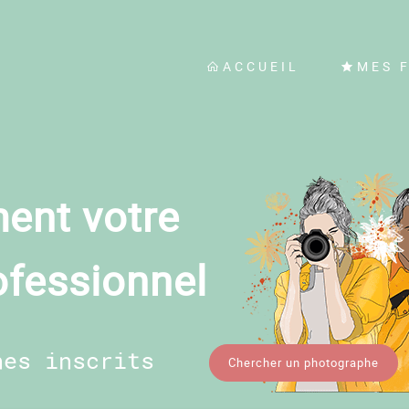
ACCUEIL
MES 
ent votre
ofessionnel
hes inscrits
Chercher un photographe