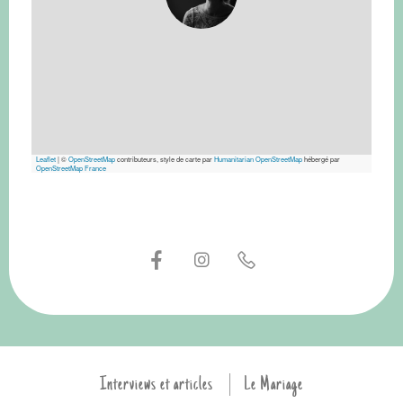
Leaflet
|
©
OpenStreetMap
contributeurs, style de carte par
Humanitarian OpenStreetMap
hébergé par
OpenStreetMap France
Interviews et articles
Le Mariage