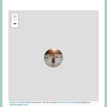
+
−
Leaflet
|
©
OpenStreetMap
contributeurs, style de carte par
Humanitarian OpenStreetMap
hébergé par
OpenStreetMap France