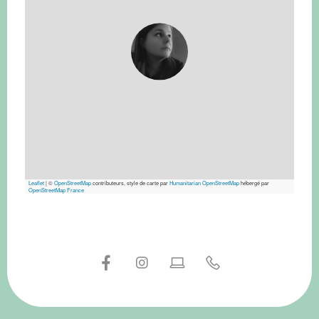
Leaflet
|
©
OpenStreetMap
contributeurs, style de carte par
Humanitarian OpenStreetMap
hébergé par
OpenStreetMap France