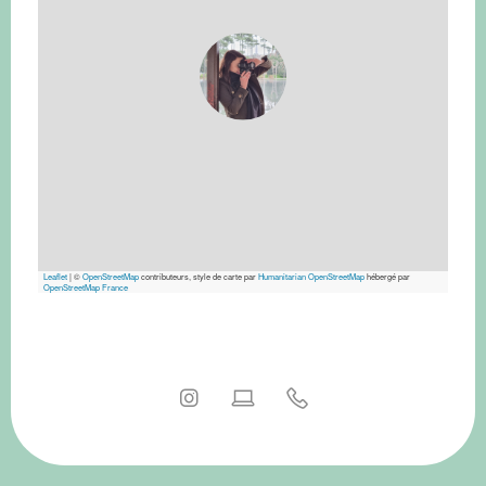
Leaflet
|
©
OpenStreetMap
contributeurs, style de carte par
Humanitarian OpenStreetMap
hébergé par
OpenStreetMap France