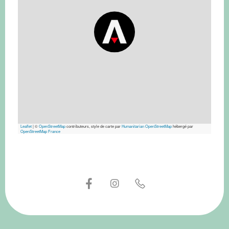
Leaflet
|
©
OpenStreetMap
contributeurs, style de carte par
Humanitarian OpenStreetMap
hébergé par
OpenStreetMap France